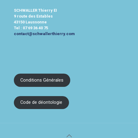
SCHWALLER Thierry EI
9 route des Estables
43150 Laussonne
Tel :
07 69 36 40 75
contact@schwallerthierry.com
Conditions Générales
Code de déontologie