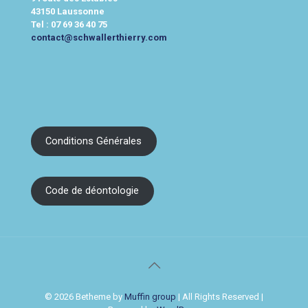
43150 Laussonne
Tel :
07 69 36 40 75
contact@schwallerthierry.com
Conditions Générales
Code de déontologie
© 2026 Betheme by
Muffin group
| All Rights Reserved |