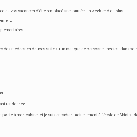
ce ou vos vacances d’être remplacé une journée, un week-end ou plus.
gement.
mplémentaires.
avec des médecines douces suite au un manque de personnel médical dans vo
:
ns
rant randonnée
 en poste à mon cabinet et je suis encadrant actuellement à l’école de Shiatsu 