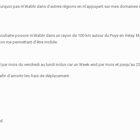
et pourquoi pas m'établir dans d’autres régions en m’appuyant sur mes domaines
e souhaite pouvoir m’établir dans un rayon de 100 km autour du Puys en Velay. Ma
ion me permettant d’être mobile.
nd par mois du vendredi au lundi inclus car un Week-end par mois et jusqu’au 2
in d’amortir les frais de déplacement.
d.